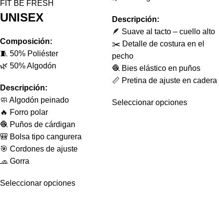
FIT BE FRESH
UNISEX
Descripción:
🪶 Suave al tacto – cuello alto
Composición:
✂️ Detalle de costura en el
🧵 50% Poliéster
pecho
🌿 50% Algodón
🧶 Bies elástico en puños
📏 Pretina de ajuste en cadera
Descripción:
🧼 Algodón peinado
Seleccionar opciones
🔥 Forro polar
🧶 Puños de cárdigan
🎒 Bolsa tipo cangurera
🎯 Cordones de ajuste
🧢 Gorra
Seleccionar opciones