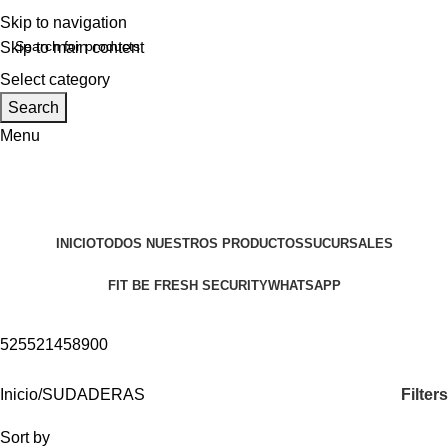
Skip to navigation
Skip to main content
Select category
Search
Menu
NUESTROS PRODUCTOS
INICIO
TODOS NUESTROS PRODUCTOS
SUCURSALES
FIT BE FRESH SECURITY
WHATSAPP
525521458900
Filters
Inicio
SUDADERAS
Sort by