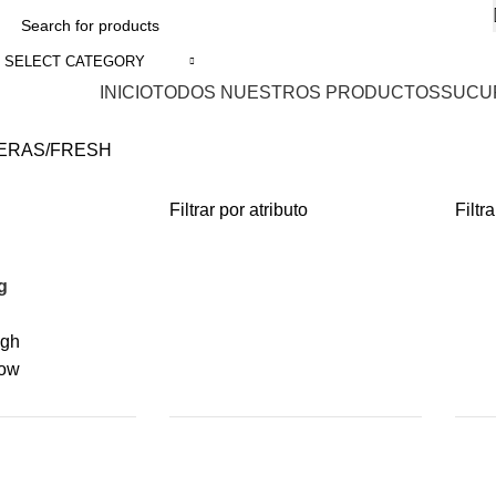
SELECT CATEGORY
INICIO
TODOS NUESTROS PRODUCTOS
SUCU
ERAS
FRESH
Filtrar por atributo
Filtr
g
igh
low