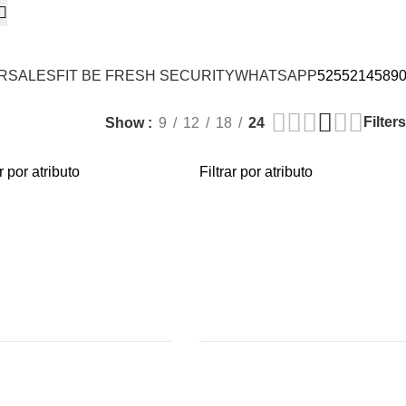
RSALES
FIT BE FRESH SECURITY
WHATSAPP
5255214589
Filters
Show
9
12
18
24
ar por atributo
Filtrar por atributo