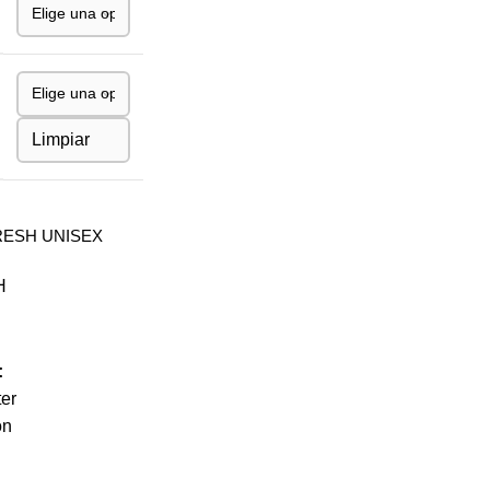
Limpiar
ESH UNISEX
H
:
er
ón